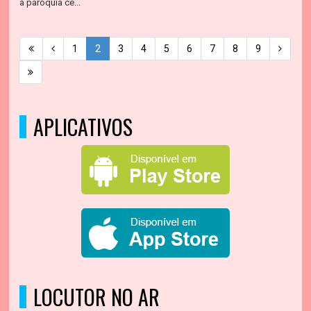
a paróquia ce...
1
2
3
4
5
6
7
8
9
APLICATIVOS
LOCUTOR NO AR